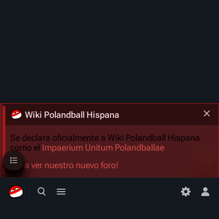
Wiki Polandball Hispana
Se declara oficialmente a Wiki Polandball Hispana
como el
Impaerium Unitum Polandballae
Sumario
Más a
¡Ve a ver nuestro nuevo foro!
Búsqueda alternativa
Menú alternativo
Men