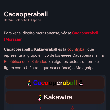
Cacaoperaball
De Wiki Polandball Hispana
Para ver el distrito morazanense, véase
Cacaoperaball
(Morazán)
Cacaoperaball
o
Kakawiraball
es la
countryball
que
representa al grupo étnico de los
cacas
Cacaoperas
, en la
República de El Salvador
. En algunos textos su nombre
figura como Ulúa (aunque sea erróneo) o Matagalpa.
Ca
ca
op
er
ab
al
l
Kakawira