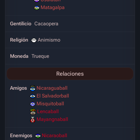
Matagalpa
Gentilicio
Cacaopera
Religión
Animismo
Moneda
Trueque
Relaciones
Amigos
Nicaraguaball
El Salvadorball
Misquitoball
Lencaball
Mayangnaball
Enemigos
Nicaraoball