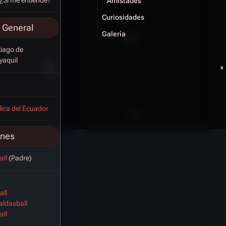
Amistades
Curiosidades
 General
Galería
iago de
yaquil
ica del Ecuador
ones
all
(Padre)
all
ldasball
all