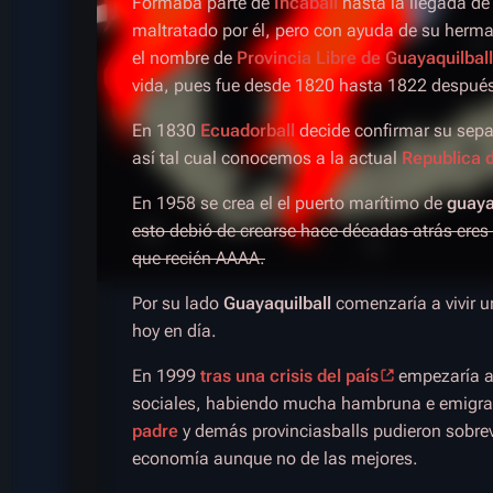
Formaba parte de
Incaball
hasta la llegada d
maltratado por él, pero con ayuda de su her
el nombre de
Provincia Libre de Guayaquilball
vida, pues fue desde 1820 hasta 1822 después
En 1830
Ecuadorball
decide confirmar su sepa
así tal cual conocemos a la actual
Republica 
En 1958 se crea el el puerto marítimo de
guaya
esto debió de crearse hace décadas atrás eres
que recién AAAA.
Por su lado
Guayaquilball
comenzaría a vivir u
hoy en día.
En 1999
tras una crisis del país
empezaría a
sociales, habiendo mucha hambruna e emigrac
padre
y demás provinciasballs pudieron sobrevi
economía aunque no de las mejores.