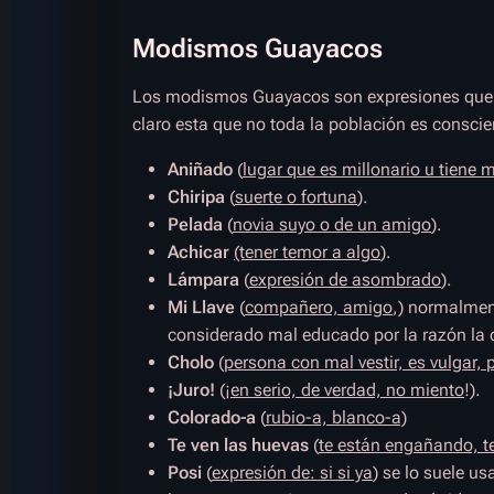
Modismos Guayacos
Los modismos Guayacos son expresiones que s
claro esta que no toda la población es conscie
Aniñado
(
lugar que es millonario u tiene
Chiripa
(
suerte o fortuna
).
Pelada
(
novia suyo o de un amigo
).
Achicar
(tener temor a algo
).
Lámpara
(
expresión de asombrado
).
Mi Llave
(
compañero, amigo
,) normalmen
considerado mal educado por la razón la c
Cholo
(
persona con mal vestir, es vulgar,
¡Juro!
(¡
en serio, de verdad, no miento
!).
Colorado-a
(
rubio-a, blanco-a)
Te ven las huevas
(
te están engañando, t
Posi
(
expresión de: si si ya
) se lo suele us