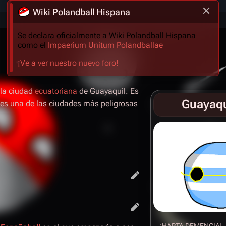
Wiki Polandball Hispana
Se declara oficialmente a Wiki Polandball Hispana
como el
Impaerium Unitum Polandballae
¡Ve a ver nuestro nuevo foro!
 la ciudad
ecuatoriana
de Guayaquil. Es
Guayaqu
 es una de las ciudades más peligrosas
¡HARTA DEMENCIA!, ¿