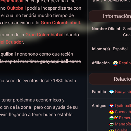
e
Españaball
en el que empezaría a ser
mano
Quitoball
podría independizarse con
el cual no tendría mucho tiempo de
Información
 de su anexión a la
Gran Colombiaball.
Nombre Oficial
Sant
ración de la
Gran Colombiaball
dando
Gua
del Ecuador
.
Idioma(s)
Español
quilball
nononono como que recién
 la capital marítima
guayaquilball
como
Afiliación
Repúbl
Relaci
na serie de eventos desde 1830 hasta
Familia
Guayasb
 tener problemas económicos y
Amigos
Quitoball
ión de la zona, pero con ayuda de su
Cuencab
vir, llegando a tener buena estable
Esmera
Manabíb
Lojaball