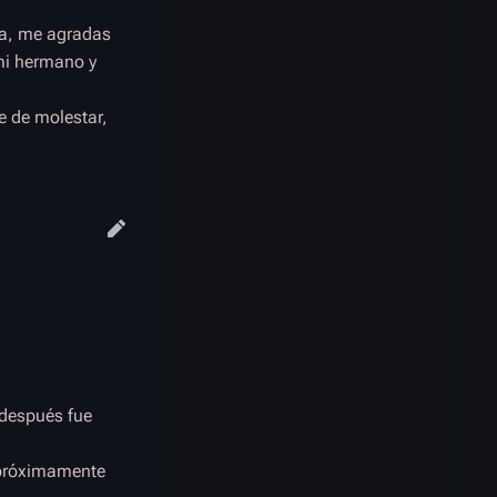
na, me agradas
mi hermano y
e de molestar,
l después fue
 próximamente