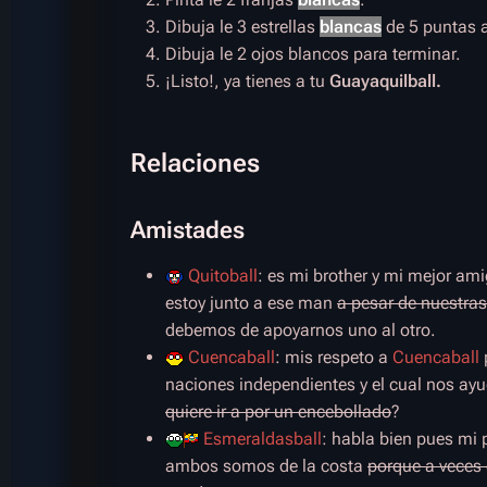
Dibuja le 3 estrellas
blancas
de 5 puntas a
Dibuja le 2 ojos blancos para terminar.
¡Listo!, ya tienes a tu
Guayaquilball.
Relaciones
Amistades
Quitoball
: es mi brother y mi mejor am
estoy junto a ese man
a pesar de nuestras
debemos de apoyarnos uno al otro.
Cuencaball
: mis respeto a
Cuencaball
naciones independientes y el cual nos ay
quiere ir a por un encebollado
?
Esmeraldasball
: habla bien pues mi
ambos somos de la costa
porque a veces