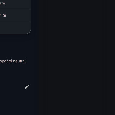
ara
?
Si
spañol neutral,