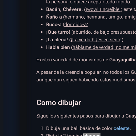
la persona o quiere aceptar todo rápido.
Bacán, Chévere,
(
¡wow! ¡increíble!)
este t
Ñaño-a
(
hermano, hermana, amigo, amig
Ruco-a
(
dormido-a
)
¡Que turro!
(aburrido, de bajo presupuesto
¡La plena!
(¡
La verdad! ¡es en serio
!).
Habla bien
(
háblame de verdad, no me mie
Existen variedad de modismos de
Guayaquilba
A pesar de la creencia popular, no todos los 
aunque aun siguen habiendo estos modismos a
Como dibujar
Sigue los siguientes pasos para dibujar a
Guay
Dibuja una ball básica de color
celeste
.
Pinta le 2 franjas
blancas
.