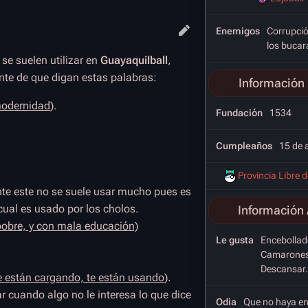
Enemigos
Corrupció
los buca
e suelen utilizar en
Guayaquilball
,
nte de que digan estas palabras:
Información 
 modernidad
).
Fundación
1534
Cumpleaños
15 de a
Provincia Libre 
te este no se suele usar mucho pues es
ual es usado por los cholos.
Información 
 pobre, y con mala educación)
Le gusta
Encebollad
Camarones,
Descansar.
e están cargando, te están usando
).
ar cuando algo no le interesa lo que dice
Odia
Que no haya en