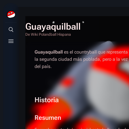
Guayaquilball
Búsqueda alternativa
De Wiki Polandball Hispana
Menú alternativo
Guayaquilball
es el countryball que representa
la segunda ciudad más poblada, pero a la vez
del país.
Historia
Resumen