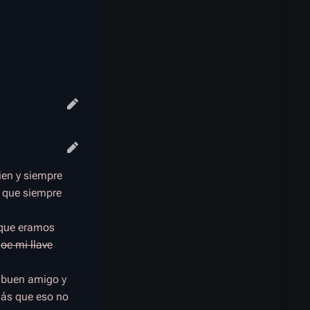
ien y siempre
 que siempre
 que eramos
¿
oe mi llave
n buen amigo y
más que eso no