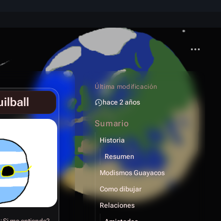
Más acci
Última modificación
ilball
hace 2 años
Sumario
Historia
Resumen
Modismos Guayacos
Como dibujar
Relaciones
Si me entiende?