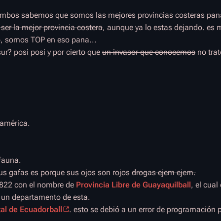
, ambos sabemos que somos las mejores provincias costeras pa
ser la mejor provincia costera
, aunque ya lo estas dejando. es 
o, somos TOP en eso pana...
 sur? posi posi y por cierto que
un invasor que conocemos
no trat
oamérica.
 fauna.
sus gafas es porque sus ojos son rojos
drogas ejem ejem.
1822 con el nombre de
Provincia Libre de Guayaquilball
, el cua
 un departamento de esta.
al de
Ecuadorball
. esto se debió a un error de programación