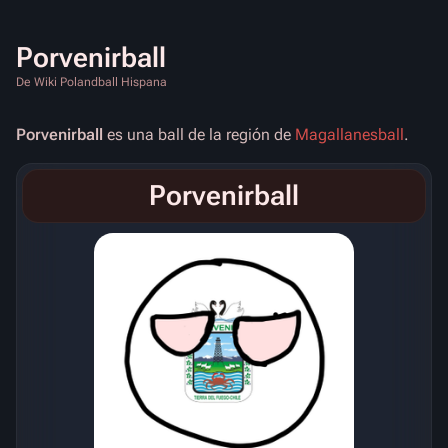
Porvenirball
De Wiki Polandball Hispana
Porvenirball
es una ball de la región de
Magallanesball
.
Porvenirball